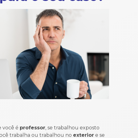
se você é
professor
, se trabalhou exposto
ocê trabalha ou trabalhou no
exterior
e se