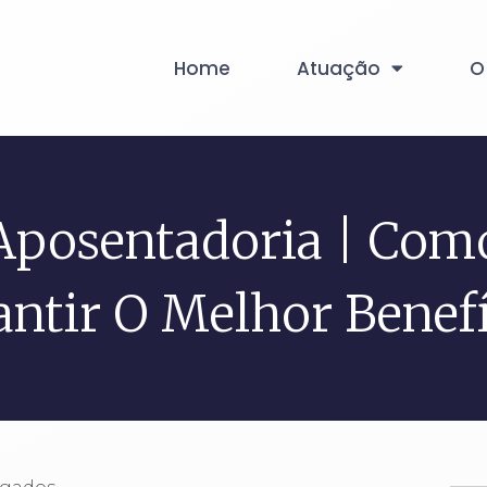
Home
Atuação
O
Aposentadoria | Com
antir O Melhor Benefí