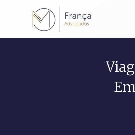
Viag
Em