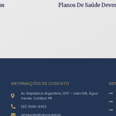
as
INFORMAÇÕES DE CONTATO
ME
Av. República Argentina, 1237 – sala 518, Água
Verde, Curitiba-PR
(41) 3045-9303
amauri@afranca.adv.br