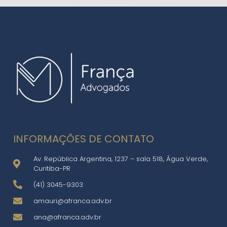
INFORMAÇÕES DE CONTATO
Av. República Argentina, 1237 – sala 518, Água Verde,
Curitiba-PR
(41) 3045-9303
amauri@afranca.adv.br
ana@afranca.adv.br