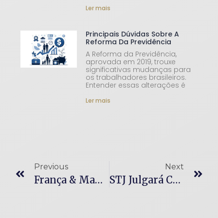
Ler mais
Principais Dúvidas Sobre A
Reforma Da Previdência
A Reforma da Previdência,
aprovada em 2019, trouxe
significativas mudanças para
os trabalhadores brasileiros.
Entender essas alterações é
Ler mais
Previous
Next
França & Mancasz -Advogados Tem Nova Sede Em Curitiba
STJ Julgará Cômputo De Tempo Rural Remoto Para Aposentadoria Híbrida Na Sistemática Dos Recursos Repetitivos